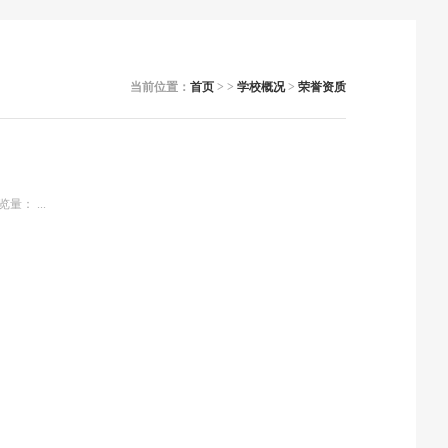
当前位置：
首页
> >
学校概况
>
荣誉资质
览量：
...